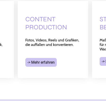
CONTENT
S
PRODUCTION
B
Fotos, Videos, Reels und Grafiken,
Maß
k,
die auffallen und konvertieren.
ㅤㅤㅤㅤㅤㅤㅤ ㅤ
für
Wac
ㅤ
->
-> Mehr erfahren